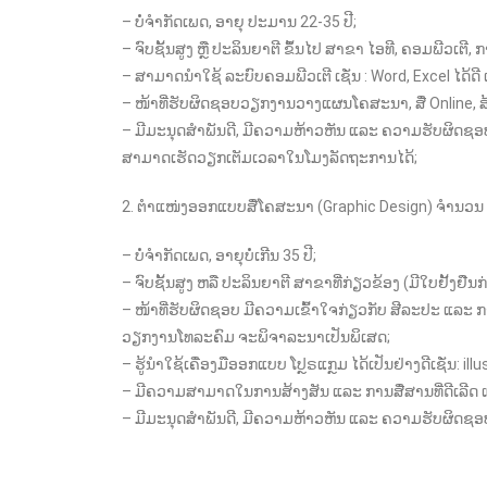
– ບໍ່ຈຳກັດເພດ, ອາຍຸ ປະມານ 22-35 ປີ;
– ຈົບຊັ້ນສູງ ຫຼື ປະລິນຍາຕີ ຂຶ້ນໄປ ສາຂາ ໄອທີ, ຄອມພີວເຕີ,
– ສາມາດນຳໃຊ້ ລະບົບຄອມພີວເຕີ ເຊັ່ນ : Word, Excel ໄດ້ດີ 
– ໜ້າທີ່ຮັບຜິດຊອບວຽກງານວາງແຜນໂຄສະນາ, ສື່ Online, 
– ມີມະນຸດສຳພັນດີ, ມີຄວາມຫ້າວຫັນ ແລະ ຄວາມຮັບຜິດຊອບ
ສາມາດເຮັດວຽກເຕັມເວລາໃນໂມງລັດຖະການໄດ້;
2. ຕຳແໜ່ງອອກແບບສື່ໂຄສະນາ (Graphic Design) ຈຳນວນ 
– ບໍ່ຈຳກັດເພດ, ອາຍຸບໍ່ເກີນ 35 ປີ;
– ຈົບຊັ້ນສູງ ຫລື ປະລິນຍາຕີ ສາຂາທີ່ກ່ຽວຂ້ອງ (ມີໃບຢັ້
– ໜ້າທີ່ຮັບຜິດຊອບ ມີຄວາມເຂົ້າໃຈກ່ຽວກັບ ສີລະປະ ແ
ວຽກງານໂທລະຄົມ ຈະພິຈາລະນາເປັນພິເສດ;
– ຮູ້ນຳໃຊ້ເຄື່ອງມືອອກແບບ ໂປຼຣແກຼມ ໄດ້ເປັນຢ່າງດີເຊັ່ນ: 
– ມີຄວາມສາມາດໃນການສ້າງສັນ ແລະ ການສື່ສານທີ່ດີເລີດ ແ
– ມີມະນຸດສຳພັນດີ, ມີຄວາມຫ້າວຫັນ ແລະ ຄວາມຮັບຜິດຊອບ