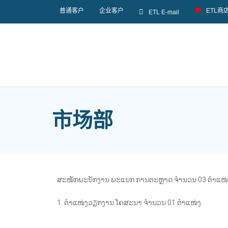
普通客户
企业客户
ETL商
ETL E-mail
市场部
ສະໝັກພະນັກງານ ພະແນກ ການຕະຫຼາດ ຈຳນວນ 03 ຕຳແໜ່
1. ຕຳແໜ່ງວຽກງານ ໂຄສະນາ ຈຳນວນ 01 ຕຳແໜ່ງ.