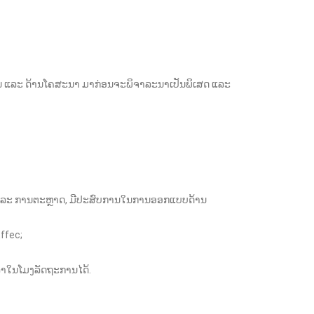
ິການ ແລະ ດ້ານໂຄສະນາ ມາກ່ອນຈະພິຈາລະນາເປັນພິເສດ ແລະ
ັນ ແລະ ການຕະຫຼາດ, ມີປະສົບການໃນການອອກແບບດ້ານ
Effec;
ວລາໃນໂມງລັດຖະການໄດ້.