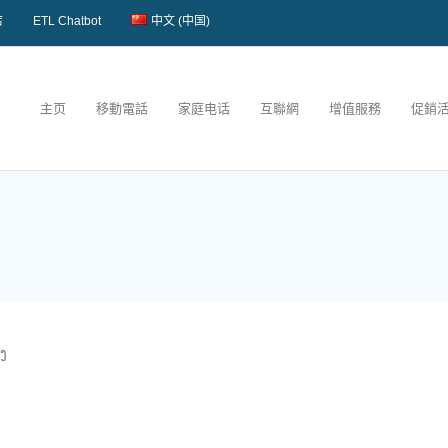
店
ETL Chatbot
中文 (中国)
主页
移動電話
家庭电话
互聯網
增值服務
促銷
ງ