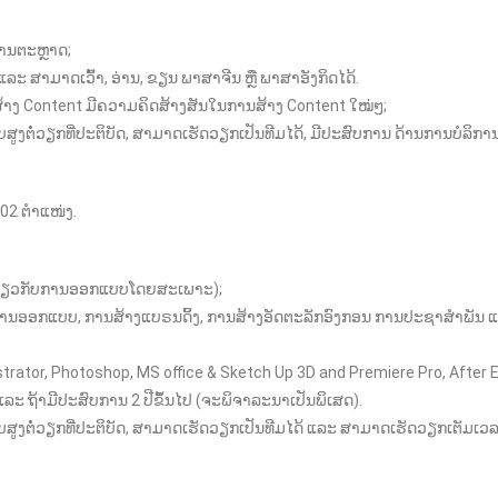
 ການຕະຫຼາດ;
ແລະ ສາມາດເວົ້າ, ອ່ານ, ຂຽນ ພາສາຈີນ ຫຼື ພາສາອັງກິດໄດ້.
ສ້າງ Content ມີຄວາມຄິດສ້າງສັນໃນການສ້າງ Content ໃໝ່ໆ;
ສູງຕໍ່ວຽກທີ່ປະຕິບັດ, ສາມາດເຮັດວຽກເປັນທີມໄດ້, ມີປະສົບການ ດ້ານການບໍລ
02 ຕຳແໜ່ງ.
ງຢືນກ່ຽວກັບການອອກແບບໂດຍສະເພາະ);
ລະ ການອອກແບບ, ການສ້າງແບຣນດິ້ງ, ການສ້າງອັດຕະລັກອົງກອນ ການປະຊາສໍາພ
illustrator, Photoshop, MS office & Sketch Up 3D and Premiere Pro, After 
ລະ ຖ້າມີປະສົບການ 2 ປີຂຶ້ນໄປ (ຈະພິຈາລະນາເປັນພິເສດ).
ສູງຕໍ່ວຽກທີ່ປະຕິບັດ, ສາມາດເຮັດວຽກເປັນທີມໄດ້ ແລະ ສາມາດເຮັດວຽກເຕັມເ