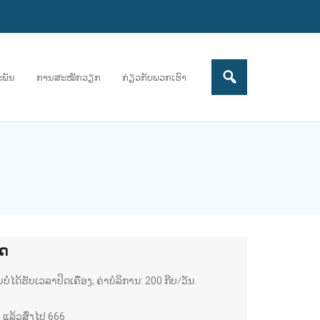
ະພັນ
ການສະໝັກວຽກ
ກ່ຽວກັບພວກເຮົາ
ດ
ໍ່ໄດ້ຮັບເວລາປິດເຄື່ອງ, ຄ່າບໍລິການ: 200 ກີບ⁄ວັນ.
1 ແລ້ວສົ່ງໄປ 666