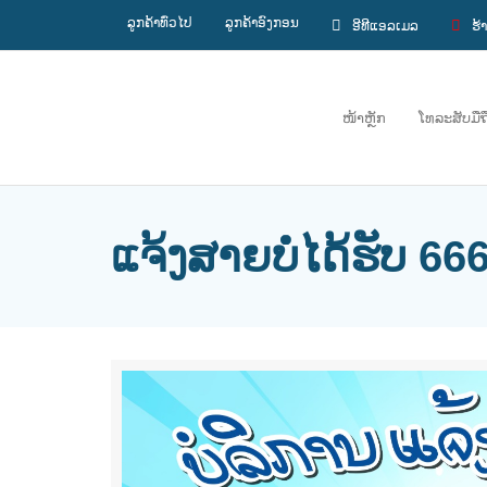
ລູກຄ້າທົ່ວໄປ
ລູກຄ້າອົງກອນ
ອີທີແອລເມລ
ຮ້
ໜ້າຫຼັກ
ໂທລະສັບມືຖ
ແຈ້ງສາຍບໍ່ໄດ້ຮັບ 66