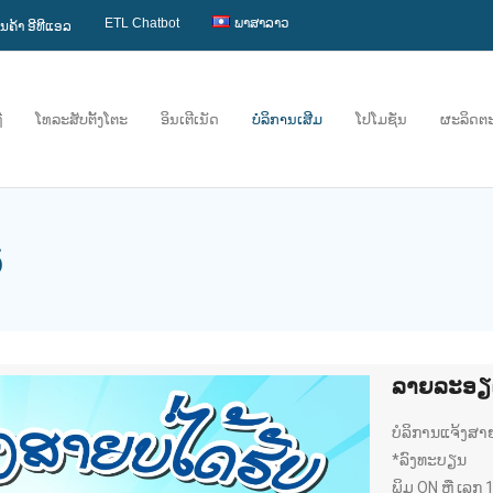
ETL Chatbot
ພາສາລາວ
ານຄ້າ ອີທີແອລ
ື
ໂທລະສັບຕັ້ງໂຕະ
ອິນເຕີເນັດ
ບໍລິການເສີມ
ໂປໂມຊັ່ນ
ຜະລິດຕ
6
ລາຍລະອຽ
ບໍລິການແຈ້ງສາຍບ
*ລົງທະບຽນ
ພິມ ON ຫຼື ເລກ 