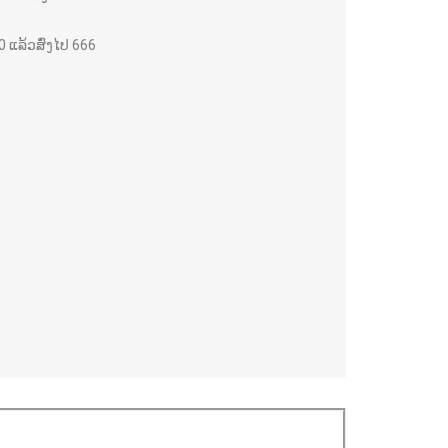
 0 ແລ້ວສົ່ງໄປ 666