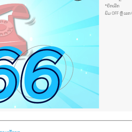
*ຍົກເລີກ
ພິມ OFF ຫຼື ເລກ