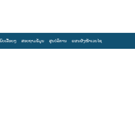
ພົບເລື້ອຍໆ
ສອບຖາມຂໍ້ມູນ
ສູນບໍລິການ
ແຜນຜັງໜ້າເວບໄຊ