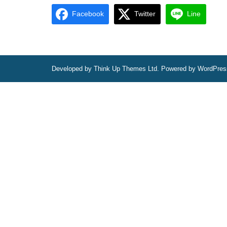
Facebook
Twitter
Line
Developed by
Think Up Themes Ltd
. Powered by
WordPres