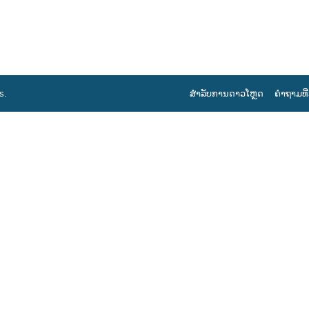
s
.
ສຳລັບການດາວໂຫຼດ
ຄຳຖາມທີ່