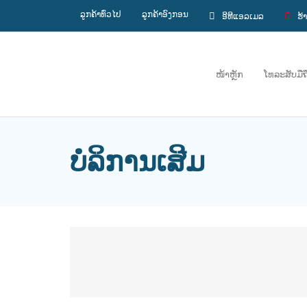
ລູກຄ້າທົ່ວໄປ
ລູກຄ້າອົງກອນ
ອີທີແອລເມລ
ຮ້
ໜ້າຫຼັກ
ໂທລະສັບມືຖ
ບໍລິການເສີມ