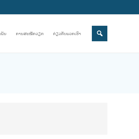
ະພັນ
ການສະໝັກວຽກ
ກ່ຽວກັບພວກເຮົາ