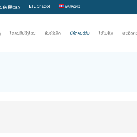
ETL Chatbot
ພາສາລາວ
ານຄ້າ ອີທີແອລ
ື
ໂທລະສັບຕັ້ງໂຕະ
ອິນເຕີເນັດ
ບໍລິການເສີມ
ໂປໂມຊັ່ນ
ຜະລິດຕ