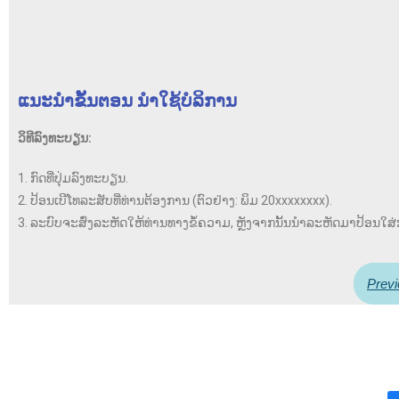
ແນະນໍາຂັ້ນຕອນ ນໍາໃຊ້ບໍລິການ
ວິທີລົງທະບຽນ:
1. ກົດທີ່ປຸ່ມລົງທະບຽນ.
2. ປ້ອນເບີໂທລະສັບທີ່ທ່ານຕ້ອງການ (ຕົວຢ່າງ: ພິມ 20xxxxxxxx).
3. ລະບົບຈະສົ່ງລະຫັດໃຫ້ທ່ານທາງຂໍ້ຄວາມ, ຫຼັງຈາກນັ້ນນຳລະຫັດມາປ້ອນໃສ່ກ
Previ