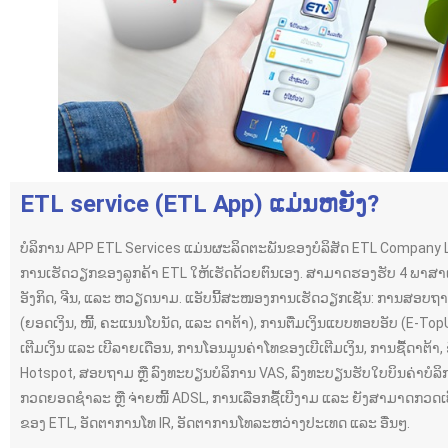
ETL service (ETL App) ແມ່ນຫຍັງ?
ບໍລິການ APP ETL Services ແມ່ນຜະລິດຕະພັນຂອງບໍລິສັດ ETL Company 
ການເຮັດວຽກຂອງລູກຄ້າ ETL ໃຫ້ເຮັດດ້ວຍຕົນເອງ. ສາມາດຮອງຮັບ 4 ພາສາເ
ອັງກິດ, ຈີນ, ແລະ ຫວຽດນາມ. ແອັບນີ້ສະໜອງການເຮັດວຽກເຊັ່ນ: ການສອບຖາມ
(ຍອດເງິນ, ໜີ້, ຄະແນນໂບນັດ, ແລະ ດາຕ້າ), ການຕື່ມເງິນແບບທອບອັບ (E-TopUp)
ເຕີມເງິນ ແລະ ເບີລາຍເດືອນ, ການໂອນມູນຄ່າໂທຂອງເບີເຕີມເງິນ, ການຊື້ດາຕ້າ, 
Hotspot, ສອບຖາມ ຫຼື ລົງທະບຽນບໍລິການ VAS, ລົງທະບຽນຮັບໃບບິນຄ່າບໍລິ
ກວດຍອດຊຳລະ ຫຼື ຈ່າຍໜີ້ ADSL, ການເລືອກຊື້ເບີງາມ ແລະ ຍັງສາມາດກວດເບິ
ຂອງ ETL, ອັດຕາການໂທ IR, ອັດຕາການໂທລະຫວ່າງປະເທດ ແລະ ອື່ນໆ.