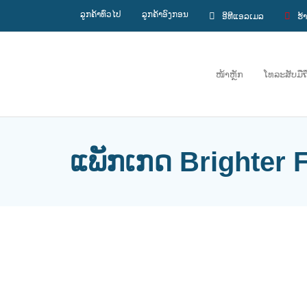
ລູກຄ້າທົ່ວໄປ
ລູກຄ້າອົງກອນ
ອີທີແອລເມລ
ຮ້
ໜ້າຫຼັກ
ໂທລະສັບມືຖ
ແພັກເກດ Brighter 