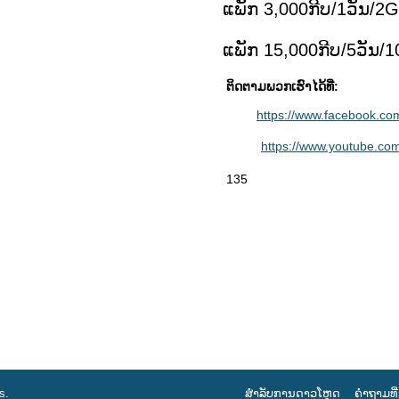
ແພັກ 3,000ກີບ/1ວັນ/2
ແພັກ 15,000ກີບ/5ວັນ
ຕິດຕາມພວກເຮົາໄດ້ທີ່:
https://www.facebook.co
https://www.youtube.c
135
s
.
ສຳລັບການດາວໂຫຼດ
ຄຳຖາມທີ່