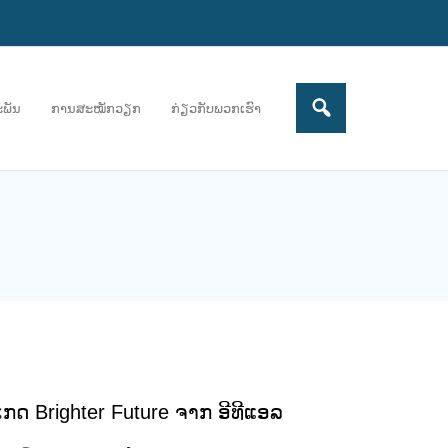
ະພັນ
ການສະໝັກວຽກ
ກ່ຽວກັບພວກເຮົາ
ກເກດ Brighter Future ຈາກ ອີທີແອລ