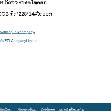
GB ກົດ*228*59#ໂທອອກ
/10GB ກົດ*228*14#ໂທອອກ
m/etllaopubliccompany/
om/c/ETLCompanyLimited
ພົບເລື້ອຍໆ
ສອບຖາມຂໍ້ມູນ
ສູນບໍລິການ
ແຜນຜັງໜ້າເວບໄຊ