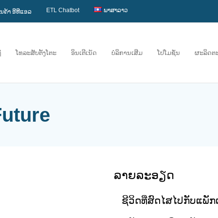
ETL Chatbot
ພາສາລາວ
ານຄ້າ ອີທີແອລ
ື
ໂທລະສັບຕັ້ງໂຕະ
ອິນເຕີເນັດ
ບໍລິການເສີມ
ໂປໂມຊັ່ນ
ຜະລິດຕ
Future
ລາຍລະອຽດ
ຊີວິດທີ່ສົດໄສໄປກັບແພັ