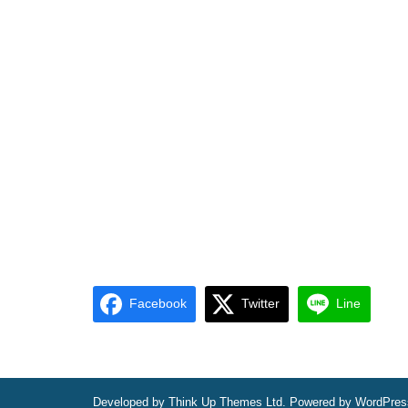
Facebook
Twitter
Line
Developed by
Think Up Themes Ltd
. Powered by
WordPres