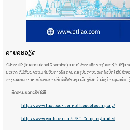
ລາຍລະອຽດ
ບໍລິການ IR (International Roaming) ແມ່ນບໍລິການໜຶ່ງຂອງໂທລະສັບມືຖືແບ
ປະເທດ ທີ່ມີສັນຍາຮ່ວມກັບບັນດາເຄືອຂ່າຍຂອງບັນດາປະເທດ ທີ່ເປິດໃຫ້ບໍລິກາ
ຕ່າງປະເທດ ທ່ານຈະບໍ່ຂາດການຕິດຕໍ່ສື່ສານທຸກເລື່ອງທີ່ສໍາຄັນທັງດ້ານທຸລະກິດ ຫ
ຕິດຕາມພວກເຮົາໄດ້ທີ່:
https://www.facebook.com/etllaopubliccompany/
https://www.youtube.com/c/ETLCompanyLimited