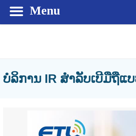
Menu
ບໍລິການ IR ສຳລັບເບີມືຖື