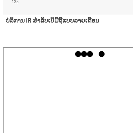
135
ບໍລິການ IR ສຳລັບເບີມືຖືແບບລາຍເດືອນ